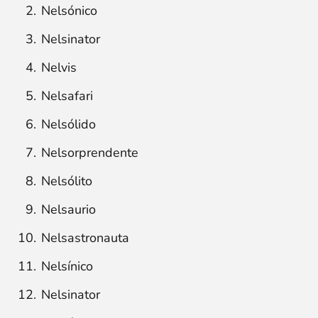
Nelsónico
Nelsinator
Nelvis
Nelsafari
Nelsólido
Nelsorprendente
Nelsólito
Nelsaurio
Nelsastronauta
Nelsínico
Nelsinator