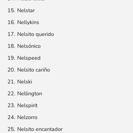
Nelstar
Nellykins
Nelsito querido
Nelsónico
Nelspeed
Nelsito cariño
Nelski
Nellington
Nelspirit
Nelzorro
Nelsito encantador