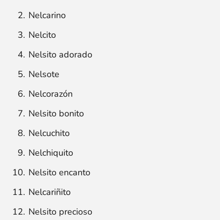
Nelcarino
Nelcito
Nelsito adorado
Nelsote
Nelcorazón
Nelsito bonito
Nelcuchito
Nelchiquito
Nelsito encanto
Nelcariñito
Nelsito precioso