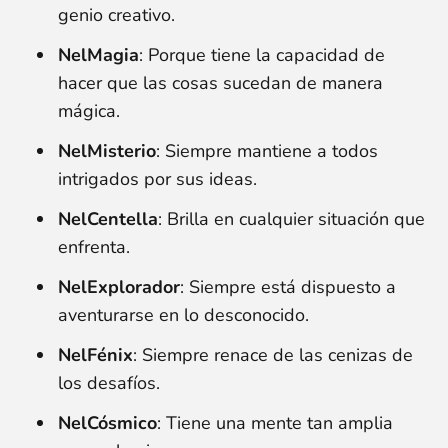
genio creativo.
NelMagia
: Porque tiene la capacidad de
hacer que las cosas sucedan de manera
mágica.
NelMisterio
: Siempre mantiene a todos
intrigados por sus ideas.
NelCentella
: Brilla en cualquier situación que
enfrenta.
NelExplorador
: Siempre está dispuesto a
aventurarse en lo desconocido.
NelFénix
: Siempre renace de las cenizas de
los desafíos.
NelCósmico
: Tiene una mente tan amplia