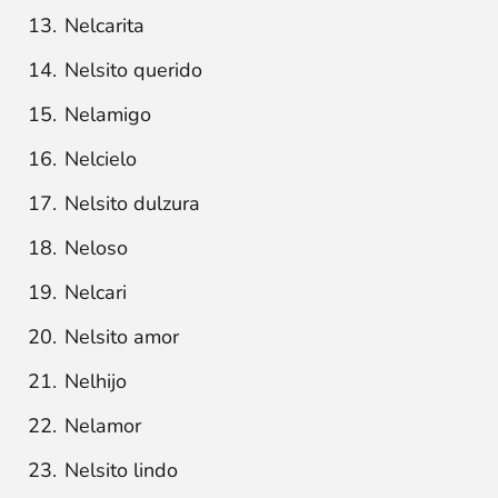
Nelcarita
Nelsito querido
Nelamigo
Nelcielo
Nelsito dulzura
Neloso
Nelcari
Nelsito amor
Nelhijo
Nelamor
Nelsito lindo