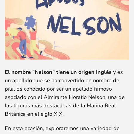
El nombre "Nelson" tiene un origen inglés
y es
un apellido que se ha convertido en nombre de
pila. Es conocido por ser un apellido famoso
asociado con el Almirante Horatio Nelson, una de
las figuras más destacadas de la Marina Real
Británica en el siglo XIX.
En esta ocasión, exploraremos una variedad de