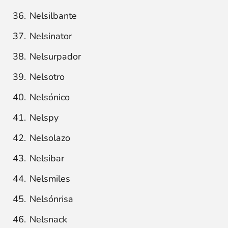
Nelsilbante
Nelsinator
Nelsurpador
Nelsotro
Nelsónico
Nelspy
Nelsolazo
Nelsibar
Nelsmiles
Nelsónrisa
Nelsnack