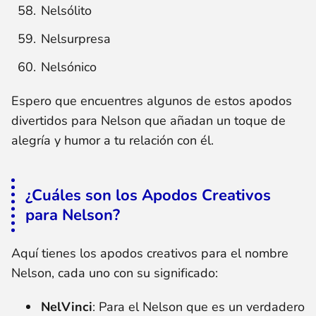
Nelsólito
Nelsurpresa
Nelsónico
Espero que encuentres algunos de estos apodos
divertidos para Nelson que añadan un toque de
alegría y humor a tu relación con él.
¿Cuáles son los Apodos Creativos
para Nelson?
Aquí tienes los apodos creativos para el nombre
Nelson, cada uno con su significado:
NelVinci
: Para el Nelson que es un verdadero