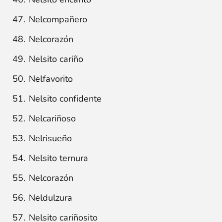
Nelcompañero
Nelcorazón
Nelsito cariño
Nelfavorito
Nelsito confidente
Nelcariñoso
Nelrisueño
Nelsito ternura
Nelcorazón
Neldulzura
Nelsito cariñosito