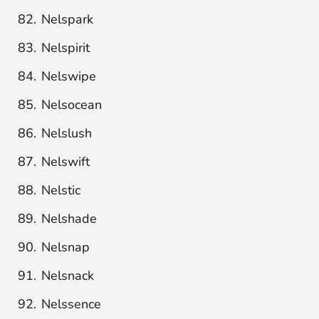
Nelspark
Nelspirit
Nelswipe
Nelsocean
Nelslush
Nelswift
Nelstic
Nelshade
Nelsnap
Nelsnack
Nelssence