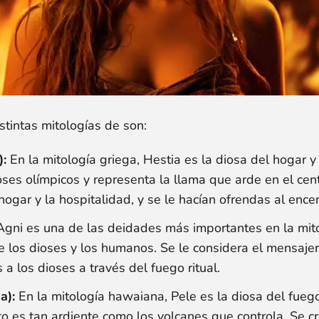
stintas mitologías de son:
):
En la mitología griega, Hestia es la diosa del hogar y
ses olímpicos y representa la llama que arde en el cen
 hogar y la hospitalidad, y se le hacían ofrendas al enc
gni es una de las deidades más importantes en la mitol
e los dioses y los humanos. Se le considera el mensajero
 a los dioses a través del fuego ritual.
a):
En la mitología hawaiana, Pele es la diosa del fuego
o es tan ardiente como los volcanes que controla. Se cr