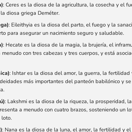
a)
: Ceres es la diosa de la agricultura, la cosecha y el 
 la diosa griega Deméter.
ega)
: Eileithyia es la diosa del parto, el fuego y la sana
rto para asegurar un nacimiento seguro y saludable.
a)
: Hecate es la diosa de la magia, la brujería, el infra
a menudo con tres cabezas y tres cuerpos, y está asoci
ica)
: Ishtar es la diosa del amor, la guerra, la fertilidad
s deidades más importantes del panteón babilónico y s
a.
ú)
: Lakshmi es la diosa de la riqueza, la prosperidad, la
presenta a menudo con cuatro brazos, sosteniendo un lo
loto.
)
: Nana es la diosa de la luna, el amor, la fertilidad y e