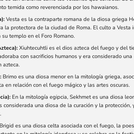
nto temida como reverenciada por los hawaianos.
):
Vesta es la contraparte romana de la diosa griega He
ra la protectora de la ciudad de Roma. El culto a Vesta 
 su templo en el Foro Romano.
Azteca):
Xiuhtecuhtli es el dios azteca del fuego y del t
 adoraba con sacrificios humanos y era considerado un
n azteca.
:
Brimo es una diosa menor en la mitología griega, asoci
 en relación con el fuego mágico y las artes oscuras.
cia):
En la mitología egipcia, Sekhmet es una diosa leo
s considerada una diosa de la curación y la protección, 
.
Brigid es una diosa celta asociada con el fuego, la poesía
rtante en la mitología irlandesa y se celebra en la fest