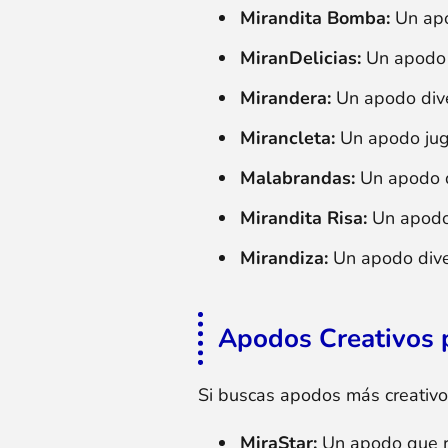
Mirandita Bomba:
Un apo
MiranDelicias:
Un apodo q
Mirandera:
Un apodo dive
Mirancleta:
Un apodo jug
Malabrandas:
Un apodo q
Mirandita Risa:
Un apodo 
Mirandiza:
Un apodo diver
Apodos Creativos 
Si buscas apodos más creativos
MiraStar:
Un apodo que res