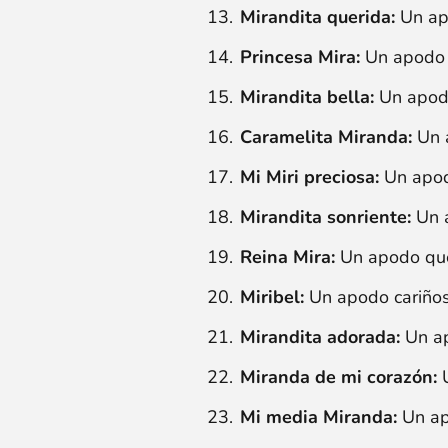
Mirandita querida:
Un apo
Princesa Mira:
Un apodo q
Mirandita bella:
Un apodo
Caramelita Miranda:
Un a
Mi Miri preciosa:
Un apodo
Mirandita sonriente:
Un a
Reina Mira:
Un apodo que
Miribel:
Un apodo cariños
Mirandita adorada:
Un ap
Miranda de mi corazón:
U
Mi media Miranda:
Un apo