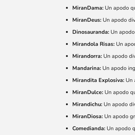
MiranDama:
Un apodo qu
MiranDeus:
Un apodo dive
Dinosauranda:
Un apodo 
Mirandola Risas:
Un apod
Mirandorra:
Un apodo dive
Mandarina:
Un apodo inge
Mirandita Explosiva:
Un a
MiranDulce:
Un apodo qu
Mirandichu:
Un apodo div
MiranDiosa:
Un apodo gra
Comedianda:
Un apodo qu