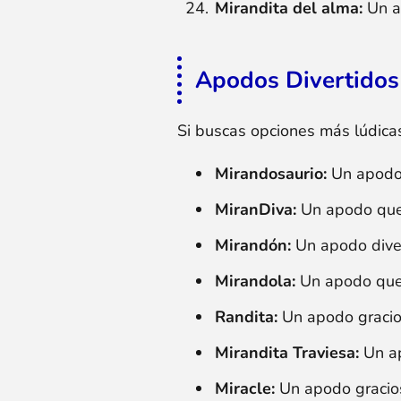
Mirandita del alma:
Un ap
Apodos Divertidos
Si buscas opciones más lúdicas
Mirandosaurio:
Un apodo 
MiranDiva:
Un apodo que 
Mirandón:
Un apodo diver
Mirandola:
Un apodo que h
Randita:
Un apodo gracio
Mirandita Traviesa:
Un ap
Miracle:
Un apodo gracios