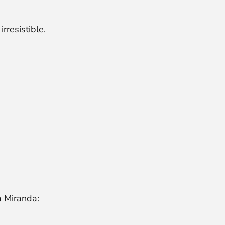
rresistible.
a Miranda: