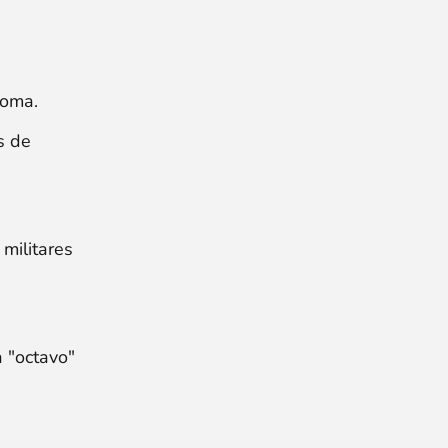
Roma.
s de
 militares
a "octavo"