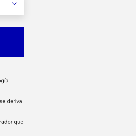
ogía
se deriva
erador que