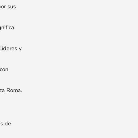
por sus
nifica
líderes y
 con
uza Roma.
os de