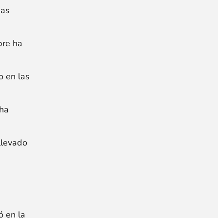
nas
bre ha
 en las
 ha
llevado
ó en la