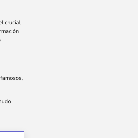
 crucial
ormación
s
 famosos,
enudo